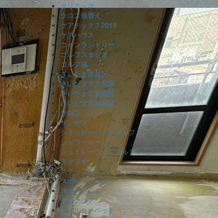
クリニック
クロス張替え
ケアテックス2018
ケアハウス
コインランドリー
ゴルフスタジオ
ゴルフ場
さいたま市北区
さいたま市大宮区
さいたま市岩槻区
さいたま市浦和区
サロン
サンゲツ
シミュレーションゴルフ
シャワールーム
シュミレーションゴルフ
スタジオ
ステップライン
スポーツクラブ
スポーツジム
センクシア
タイルカーペット