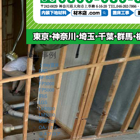
施工事例
１day置床
BAR
BF-50R
FP3000
FP5000
IRIS
LGS
LM2000
LM3000
MSF200
OAパネル
ＯＡフロア
PB