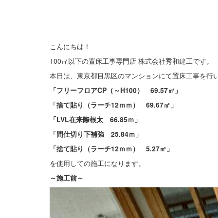
こんにちは！
100㎡以下の置床工事専門店 株式会社秀和建工です。
本日は、東京都目黒区のマンションにて置床工事を行
「フリーフロアCP（～H100） 69.57㎡」
「捨て貼り（ラーチ12ｍｍ） 69.67㎡」
「LVL在来際根太 66.85ｍ」
「間仕切り下補強 25.84ｍ」
「捨て貼り（ラーチ12ｍｍ） 5.27㎡」
を使用しての施工になります。
～施工前
～