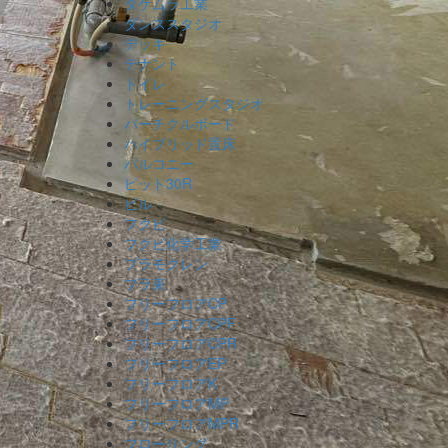
タケムラ工業
ダンススタジオ
デッキ
テナント
トイレ
トレーニングスタジオ
パーチクルボード
ハイブリッド置床
バルコニー
ピット30R
ビル
フクビ
フクビ化学工業
プラモクレン
プラ束
フリーフロアCP
フリーフロアCPF
フリーフロアCPR
フリーフロアEP
フリーフロアK
フリーフロアMP
フリーフロアMPR
フローリング