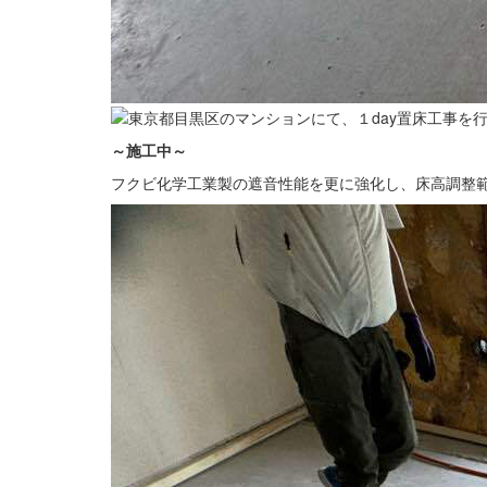
～施工中
～
フクビ化学工業製の遮音性能を更に強化し、床高調整