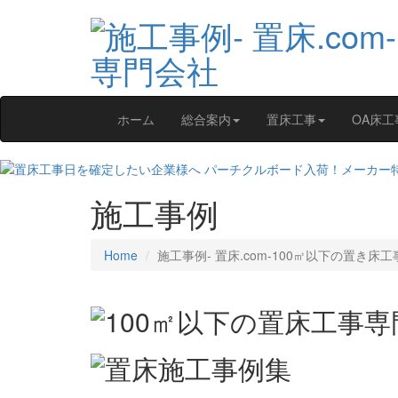
ホーム
総合案内
置床工事
OA床工
施工事例
Home
施工事例‐ 置床.com-100㎡以下の置き床