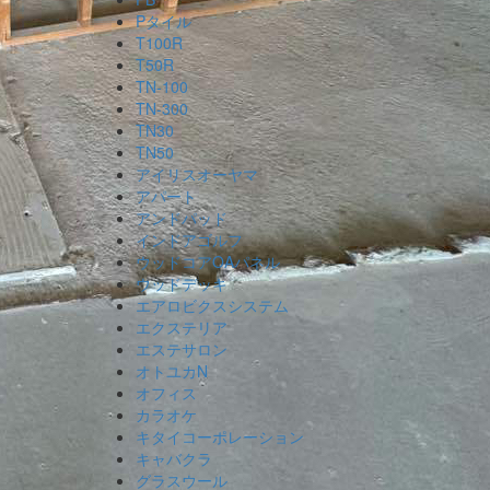
Pタイル
T100R
T50R
TN-100
TN-300
TN30
TN50
アイリスオーヤマ
アパート
アンドパッド
インドアゴルフ
ウッドコアOAパネル
ウッドデッキ
エアロビクスシステム
エクステリア
エステサロン
オトユカN
オフィス
カラオケ
キタイコーポレーション
キャバクラ
グラスウール