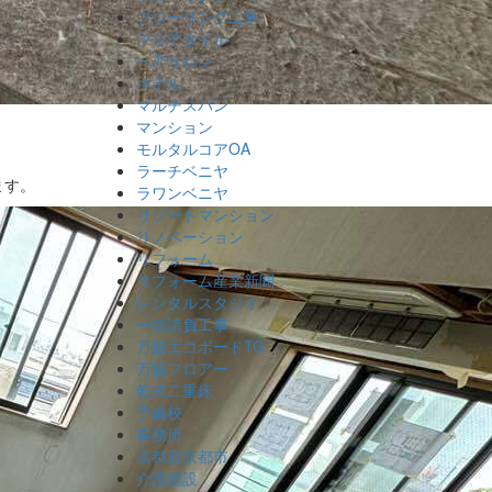
フローリング工事
フロアタイル
ヘアサロン
ホテル
マルチスパン
マンション
モルタルコアOA
ラーチベニヤ
ます。
ラワンベニヤ
リゾートマンション
リノベーション
リフォーム
リフォーム産業新聞
レンタルスタジオ
一括請負工事
万協エコボードTG
万協フロアー
乾式二重床
予備校
事務所
京都府京都市
介護施設