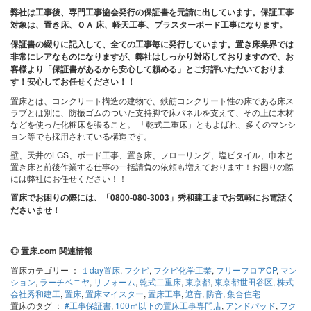
弊社は工事後、専門工事協会発行の保証書を元請に出しています。保証工事
対象は、置き床、ＯＡ 床、軽天工事、プラスターボード工事になります。
保証書の綴りに記入して、全ての工事毎に発行しています。置き床業界では
非常にレアなものになりますが、弊社はしっかり対応しておりますので、お
客様より「保証書があるから安心して頼める」とご好評いただいておりま
す！安心してお任せください！！
置床とは、コンクリート構造の建物で、鉄筋コンクリート性の床である床ス
ラブとは別に、防振ゴムのついた支持脚で床パネルを支えて、その上に木材
などを使った化粧床を張ること。 「乾式二重床」ともよばれ、多くのマンシ
ョン等でも採用されている構造です。
壁、天井のLGS、ボード工事、置き床、フローリング、塩ビタイル、巾木と
置き床と前後作業する仕事の一括請負の依頼も増えております！お困りの際
には弊社にお任せください！！
置床でお困りの際には、「0800-080-3003」秀和建工までお気軽にお電話く
ださいませ！
◎ 置床.com 関連情報
置床カテゴリー ：
１day置床
,
フクビ
,
フクビ化学工業
,
フリーフロアCP
,
マン
ション
,
ラーチベニヤ
,
リフォーム
,
乾式二重床
,
東京都
,
東京都世田谷区
,
株式
会社秀和建工
,
置床
,
置床マイスター
,
置床工事
,
遮音
,
防音
,
集合住宅
置床のタグ ：
#工事保証書
,
100㎡以下の置床工事専門店
,
アンドパッド
,
フク