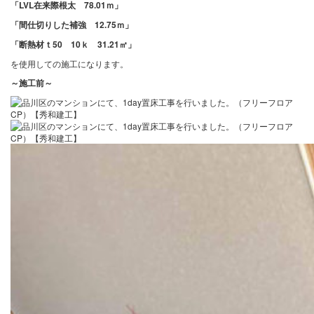
「LVL在来際根太 78.01ｍ
」
「間仕切りした補強 12.75ｍ」
「断熱材ｔ50 10ｋ 31.21㎡」
を使用しての施工になります。
～施工前
～