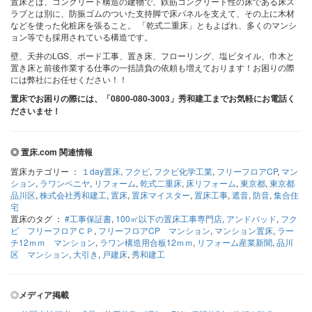
置床とは、コンクリート構造の建物で、鉄筋コンクリート性の床である床ス
ラブとは別に、防振ゴムのついた支持脚で床パネルを支えて、その上に木材
などを使った化粧床を張ること。 「乾式二重床」ともよばれ、多くのマンシ
ョン等でも採用されている構造です。
壁、天井のLGS、ボード工事、置き床、フローリング、塩ビタイル、巾木と
置き床と前後作業する仕事の一括請負の依頼も増えております！お困りの際
には弊社にお任せください！！
置床でお困りの際には、「0800-080-3003」秀和建工までお気軽にお電話く
ださいませ！
◎ 置床.com 関連情報
置床カテゴリー ：
１day置床
,
フクビ
,
フクビ化学工業
,
フリーフロアCP
,
マン
ション
,
ラワンベニヤ
,
リフォーム
,
乾式二重床
,
床リフォーム
,
東京都
,
東京都
品川区
,
株式会社秀和建工
,
置床
,
置床マイスター
,
置床工事
,
遮音
,
防音
,
集合住
宅
置床のタグ ：
#工事保証書
,
100㎡以下の置床工事専門店
,
アンドパッド
,
フク
ビ フリーフロアＣＰ
,
フリーフロアCP マンション
,
マンション置床
,
ラー
チ12ｍｍ マンション
,
ラワン構造用合板12ｍｍ
,
リフォーム産業新聞
,
品川
区 マンション
,
大引き
,
戸建床
,
秀和建工
◎
メディア掲載