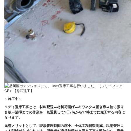
～施工中
～
１デイ置床工事とは、材料配送→材料荷揚げ→キワネタ→置き床→捨て張り
合板→清掃までの作業を一気通貫して1日9時から17時までに完工する内容に
なります。
元請メリットとして、現場管理時間の縮小、全体工程日数削減、現場管理コ
スト削減があげられます。
同業者が通常無理だと思う工事も弊社なら、専業