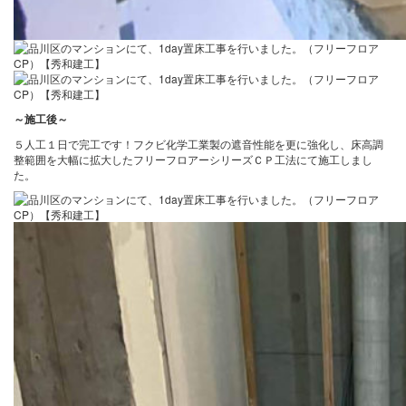
～施工後
～
５人工１日で完工です！フクビ化学工業製の遮音性能を更に強化し、床高調
整範囲を大幅に拡大したフリーフロアーシリーズＣＰ工法にて施工しまし
た。