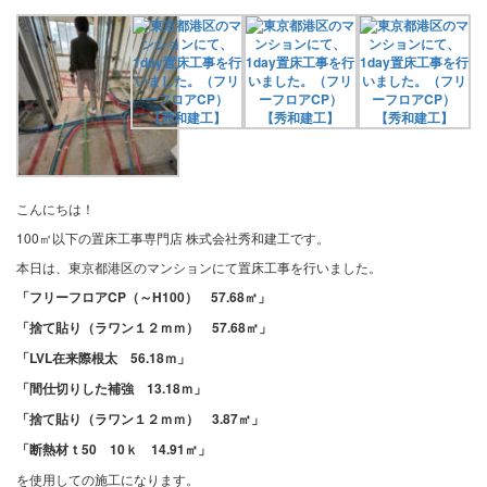
こんにちは！
100㎡以下の置床工事専門店 株式会社秀和建工です。
本日は、東京都港区のマンションにて置床工事を行いました。
「フリーフロアCP（～H100） 57.68㎡」
「捨て貼り（ラワン１２ｍｍ） 57.68㎡」
「LVL在来際根太 56.18ｍ」
「間仕切りした補強 13.18ｍ」
「捨て貼り（ラワン１２ｍｍ） 3.87㎡」
「断熱材ｔ50 10ｋ 14.91㎡」
を使用しての施工になります。