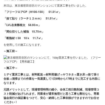
本日は、東京都世田谷区のマンションにて置床工事を行いました。
「フリーフロアCP（H100-150
） 51.51
㎡」
「捨て貼り（ラーチ１２ｍｍ） 51.51
㎡」
「LVL在来際根太 58.93ｍ」
「間仕切りした補強 15.75ｍ」
「断熱材ｔ50 10ｋ 11.7㎡」
を使用しての施工になります。
～施工前
～
～施工中
～
１デイ置床工事とは、材料配送→材料荷揚げ→キワネタ→置き床→捨て張り
合板→清掃までの作業を一気通貫して1日9時から17時までに完工する内容に
なります。
元請メリットとして、現場管理時間の縮小、全体工程日数削減、現場管理コ
スト削減があげられます。
同業者が通常無理だと思う工事も弊社なら、専業
協会発行の保証書をつけて、安心・納得した工事依頼ができますのでお任せ
ください！