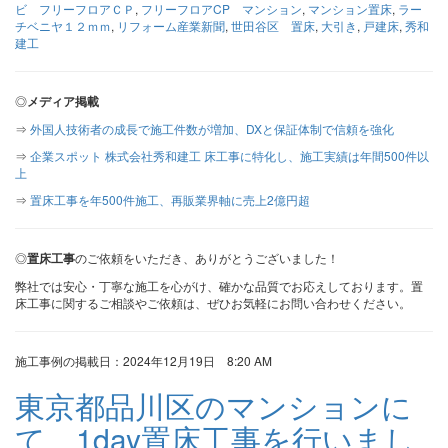
ビ フリーフロアＣＰ
,
フリーフロアCP マンション
,
マンション置床
,
ラー
チベニヤ１２ｍｍ
,
リフォーム産業新聞
,
世田谷区 置床
,
大引き
,
戸建床
,
秀和
建工
◎
メディア掲載
⇒
外国人技術者の成長で施工件数が増加、DXと保証体制で信頼を強化
⇒
企業スポット 株式会社秀和建工 床工事に特化し、施工実績は年間500件以
上
⇒
置床工事を年500件施工、再販業界軸に売上2億円超
◎
置床工事
のご依頼をいただき、ありがとうございました！
弊社では安心・丁寧な施工を心がけ、確かな品質でお応えしております。置
床工事に関するご相談やご依頼は、ぜひお気軽にお問い合わせください。
施工事例の掲載日：2024年12月19日 8:20 AM
東京都品川区のマンションに
て、1day置床工事を行いまし