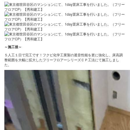
～施工後
～
５人工１日で完工です！フクビ化学工業製の遮音性能を更に強化し、床高調
整範囲を大幅に拡大したフリーフロアーシリーズＣＰ工法にて施工しまし
た。