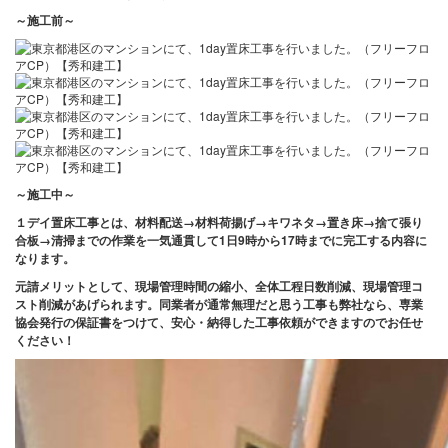
～施工前
～
～施工中
～
１デイ置床工事とは、材料配送→材料荷揚げ→キワネタ→置き床→捨て張り
合板→清掃までの作業を一気通貫して1日9時から17時までに完工する内容に
なります。
元請メリットとして、現場管理時間の縮小、全体工程日数削減、現場管理コ
スト削減があげられます。
同業者が通常無理だと思う工事も弊社なら、専業
協会発行の保証書をつけて、安心・納得した工事依頼ができますのでお任せ
ください！