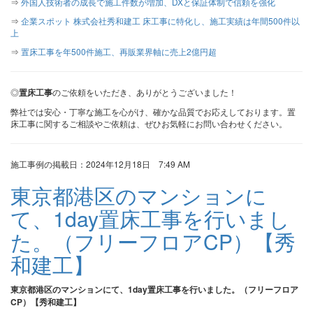
⇒
外国人技術者の成長で施工件数が増加、DXと保証体制で信頼を強化
⇒
企業スポット 株式会社秀和建工 床工事に特化し、施工実績は年間500件以
上
⇒
置床工事を年500件施工、再販業界軸に売上2億円超
◎
置床工事
のご依頼をいただき、ありがとうございました！
弊社では安心・丁寧な施工を心がけ、確かな品質でお応えしております。置
床工事に関するご相談やご依頼は、ぜひお気軽にお問い合わせください。
施工事例の掲載日：2024年12月18日 7:49 AM
東京都港区のマンションに
て、1day置床工事を行いまし
た。（フリーフロアCP）【秀
和建工】
東京都港区のマンションにて、1day置床工事を行いました。（フリーフロア
CP）【秀和建工】