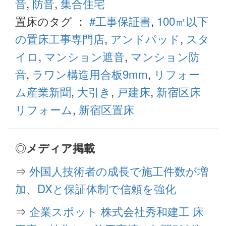
音
,
防音
,
集合住宅
置床のタグ ：
#工事保証書
,
100㎡以下
の置床工事専門店
,
アンドパッド
,
スタ
イロ
,
マンション遮音
,
マンション防
音
,
ラワン構造用合板9mm
,
リフォー
ム産業新聞
,
大引き
,
戸建床
,
新宿区床
リフォーム
,
新宿区置床
◎
メディア掲載
⇒
外国人技術者の成長で施工件数が増
加、DXと保証体制で信頼を強化
⇒
企業スポット 株式会社秀和建工 床