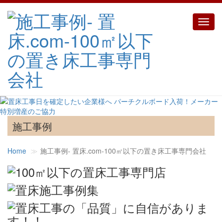
Toggl
navig
施工事例
Home
施工事例‐ 置床.com-100㎡以下の置き床工事専門会社