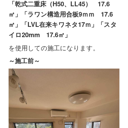
「乾式二重床（H50、LL45） 17.6
㎡」「ラワン構造用合板9ｍｍ 17.6
㎡」「LVL在来キワネタ17ｍ」「スタ
イロ20mm 17.6㎡」
を使用しての施工になります。
～施工前
～