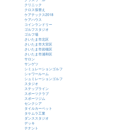
クリニック
クロス張替え
ケアテックス2018
ケアハウス
コインランドリー
ゴルフスタジオ
ゴルフ場
さいたま市北区
さいたま市大宮区
さいたま市岩槻区
さいたま市浦和区
サロン
サンゲツ
シミュレーションゴルフ
シャワールーム
シュミレーションゴルフ
スタジオ
ステップライン
スポーツクラブ
スポーツジム
センクシア
タイルカーペット
タケムラ工業
ダンススタジオ
デッキ
テナント