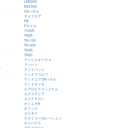
LM3000
MSF200
OAパネル
ＯＡフロア
PB
Pタイル
T100R
T50R
TN-100
TN-300
TN30
TN50
アイリスオーヤマ
アパート
。
アンドパッド
インドアゴルフ
ウッドコアOAパネル
ウッドデッキ
エアロビクスシステム
エクステリア
エステサロン
オトユカN
オフィス
カラオケ
キタイコーポレーション
キャバクラ
グラスウール