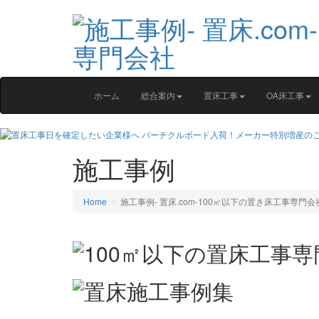
ホーム
総合案内
置床工事
OA床工事
施工事例
Home
施工事例‐ 置床.com-100㎡以下の置き床工事専門会