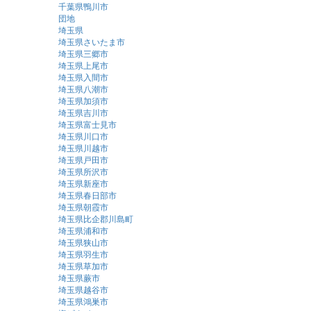
千葉県鴨川市
団地
埼玉県
埼玉県さいたま市
埼玉県三郷市
埼玉県上尾市
埼玉県入間市
埼玉県八潮市
埼玉県加須市
埼玉県吉川市
埼玉県富士見市
埼玉県川口市
埼玉県川越市
埼玉県戸田市
埼玉県所沢市
埼玉県新座市
埼玉県春日部市
埼玉県朝霞市
埼玉県比企郡川島町
埼玉県浦和市
埼玉県狭山市
埼玉県羽生市
埼玉県草加市
埼玉県蕨市
埼玉県越谷市
埼玉県鴻巣市