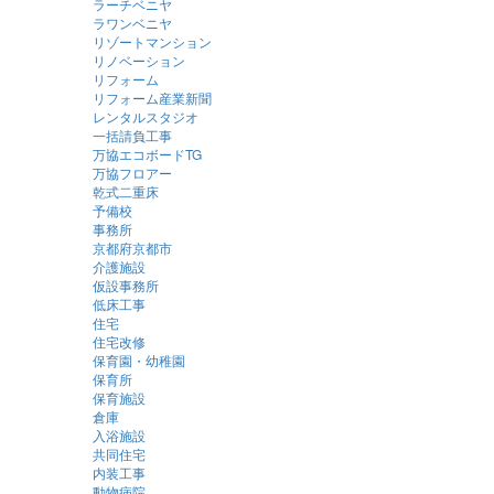
ラーチベニヤ
ラワンベニヤ
リゾートマンション
リノベーション
リフォーム
リフォーム産業新聞
レンタルスタジオ
一括請負工事
万協エコボードTG
万協フロアー
乾式二重床
予備校
事務所
京都府京都市
介護施設
仮設事務所
低床工事
住宅
住宅改修
保育園・幼稚園
保育所
保育施設
倉庫
入浴施設
共同住宅
内装工事
動物病院