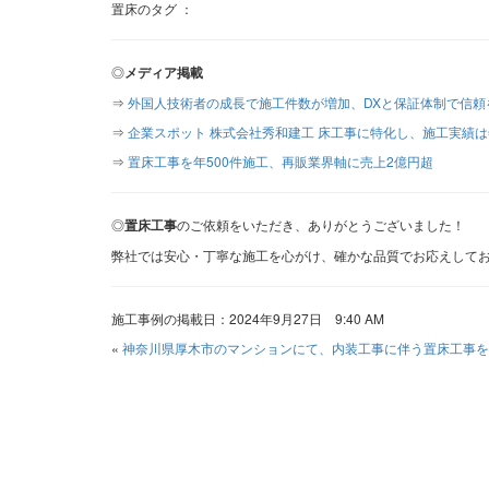
置床のタグ ：
◎
メディア掲載
⇒
外国人技術者の成長で施工件数が増加、DXと保証体制で信頼
⇒
企業スポット 株式会社秀和建工 床工事に特化し、施工実績は
⇒
置床工事を年500件施工、再販業界軸に売上2億円超
◎
置床工事
のご依頼をいただき、ありがとうございました！
弊社では安心・丁寧な施工を心がけ、確かな品質でお応えして
施工事例の掲載日：2024年9月27日 9:40 AM
«
神奈川県厚木市のマンションにて、内装工事に伴う置床工事を