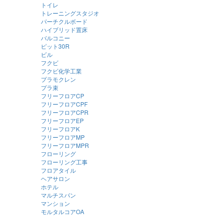
トイレ
トレーニングスタジオ
パーチクルボード
ハイブリッド置床
バルコニー
ピット30R
ビル
フクビ
フクビ化学工業
プラモクレン
プラ束
フリーフロアCP
フリーフロアCPF
フリーフロアCPR
フリーフロアEP
フリーフロアK
フリーフロアMP
フリーフロアMPR
フローリング
フローリング工事
フロアタイル
ヘアサロン
ホテル
マルチスパン
マンション
モルタルコアOA