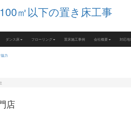
ダンス床
フローリング
置床施工事例
会社概要
対応地
社