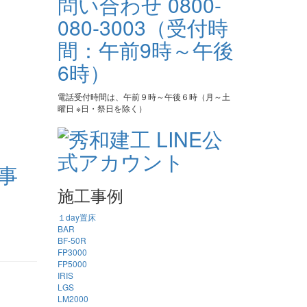
電話受付時間は、午前９時～午後６時（月～土
曜日 ※日・祭日を除く）
事
施工事例
１day置床
BAR
BF-50R
FP3000
FP5000
IRIS
LGS
LM2000