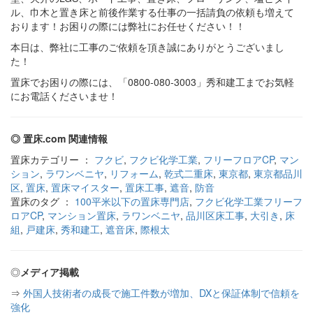
ル、巾木と置き床と前後作業する仕事の一括請負の依頼も増えて
おります！お困りの際には弊社にお任せください！！
本日は、弊社に工事のご依頼を頂き誠にありがとうございまし
た！
置床でお困りの際には、「0800-080-3003」秀和建工までお気軽
にお電話くださいませ！
◎ 置床.com 関連情報
置床カテゴリー ：
フクビ
,
フクビ化学工業
,
フリーフロアCP
,
マン
ション
,
ラワンベニヤ
,
リフォーム
,
乾式二重床
,
東京都
,
東京都品川
区
,
置床
,
置床マイスター
,
置床工事
,
遮音
,
防音
置床のタグ ：
100平米以下の置床専門店
,
フクビ化学工業フリーフ
ロアCP
,
マンション置床
,
ラワンベニヤ
,
品川区床工事
,
大引き
,
床
組
,
戸建床
,
秀和建工
,
遮音床
,
際根太
◎
メディア掲載
⇒
外国人技術者の成長で施工件数が増加、DXと保証体制で信頼を
強化