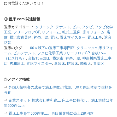
にお電話くださいませ！
◎ 置床.com 関連情報
置床カテゴリー ：
クリニック
,
テナント
,
ビル
,
フクビ
,
フクビ化学
工業
,
フリーフロアCP
,
リフォーム
,
乾式二重床
,
床リフォーム
,
店
舗
,
横浜市青葉区
,
神奈川県
,
置床
,
置床マイスター
,
置床工事
,
遮音
,
防音
置床のタグ ：
100㎡以下の置床工事専門店
,
クリニックの床リフォ
ーム
,
ビルテナント
,
フクビ化学工業フリーフロアCP
,
合板15㎜
（ビス打ち）
,
合板15㎜加工
,
横浜市
,
神奈川県
,
神奈川県置床工事
店
,
秀和建工
,
置床マイスター
,
遮音床
,
防音床
,
際根太
,
青葉区
◎
メディア掲載
⇒
外国人技術者の成長で施工件数が増加、DXと保証体制で信頼を
強化
⇒
企業スポット 株式会社秀和建工 床工事に特化し、施工実績は年
間500件以上
⇒
置床工事を年500件施工、再販業界軸に売上2億円超