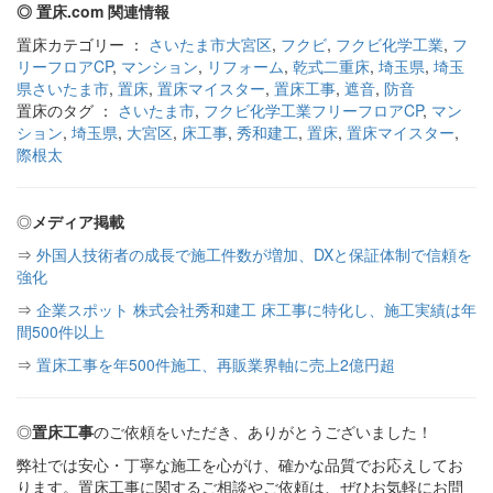
◎ 置床.com 関連情報
置床カテゴリー ：
さいたま市大宮区
,
フクビ
,
フクビ化学工業
,
フ
リーフロアCP
,
マンション
,
リフォーム
,
乾式二重床
,
埼玉県
,
埼玉
県さいたま市
,
置床
,
置床マイスター
,
置床工事
,
遮音
,
防音
置床のタグ ：
さいたま市
,
フクビ化学工業フリーフロアCP
,
マン
ション
,
埼玉県
,
大宮区
,
床工事
,
秀和建工
,
置床
,
置床マイスター
,
際根太
◎
メディア掲載
⇒
外国人技術者の成長で施工件数が増加、DXと保証体制で信頼を
強化
⇒
企業スポット 株式会社秀和建工 床工事に特化し、施工実績は年
間500件以上
⇒
置床工事を年500件施工、再販業界軸に売上2億円超
◎
置床工事
のご依頼をいただき、ありがとうございました！
弊社では安心・丁寧な施工を心がけ、確かな品質でお応えしてお
ります。置床工事に関するご相談やご依頼は、ぜひお気軽にお問