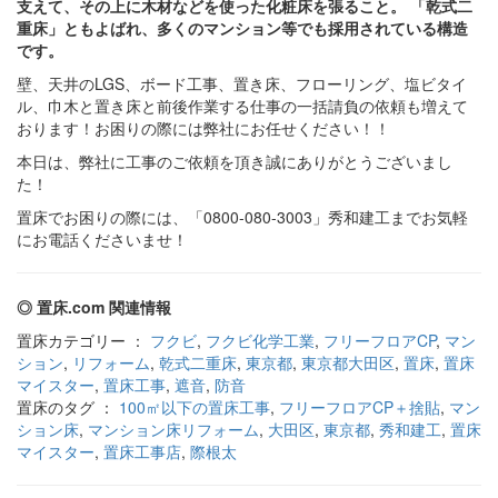
支えて、その上に木材などを使った化粧床を張ること。 「乾式二
重床」ともよばれ、多くのマンション等でも採用されている構造
です。
壁、天井のLGS、ボード工事、置き床、フローリング、塩ビタイ
ル、巾木と置き床と前後作業する仕事の一括請負の依頼も増えて
おります！お困りの際には弊社にお任せください！！
本日は、弊社に工事のご依頼を頂き誠にありがとうございまし
た！
置床でお困りの際には、「0800-080-3003」秀和建工までお気軽
にお電話くださいませ！
◎ 置床.com 関連情報
置床カテゴリー ：
フクビ
,
フクビ化学工業
,
フリーフロアCP
,
マン
ション
,
リフォーム
,
乾式二重床
,
東京都
,
東京都大田区
,
置床
,
置床
マイスター
,
置床工事
,
遮音
,
防音
置床のタグ ：
100㎡以下の置床工事
,
フリーフロアCP＋捨貼
,
マン
ション床
,
マンション床リフォーム
,
大田区
,
東京都
,
秀和建工
,
置床
マイスター
,
置床工事店
,
際根太