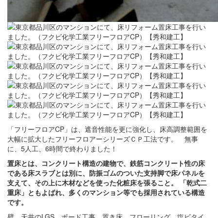
「フリーフロアCP」は、遮音性能を更に強化し、床高調整範囲を
大幅に拡大したフリーフロアーシリーズＣＰ工法です。 無事
に、5人工、6時間で終わりました！
置床とは、コンクリート構造の建物で、鉄筋コンクリート性の床
である床スラブとは別に、防振ゴムのついた支持脚で床パネルを
支えて、その上に木材などを使った化粧床を張ること。 「乾式二
重床」ともよばれ、多くのマンション等でも採用されている構造
です。
壁、天井のLGS、ボード工事、置き床、フローリング、塩ビタイ