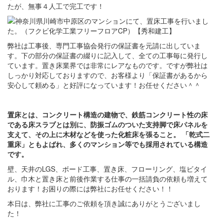
たが、無事４人工で完工です！
弊社は工事後、専門工事協会発行の保証書を元請に出していま
す。下の部分の保証書の綴りに記入して、全ての工事毎に発行し
ています。置き床業界では非常にレアなものです。ですが弊社は
しっかり対応しておりますので、お客様より「保証書があるから
安心して頼める」と好評になっています！お任せください＾＾
置床とは、コンクリート構造の建物で、鉄筋コンクリート性の床
である床スラブとは別に、防振ゴムのついた支持脚で床パネルを
支えて、その上に木材などを使った化粧床を張ること。 「乾式二
重床」ともよばれ、多くのマンション等でも採用されている構造
です。
壁、天井のLGS、ボード工事、置き床、フローリング、塩ビタイ
ル、巾木と置き床と前後作業する仕事の一括請負の依頼も増えて
おります！お困りの際には弊社にお任せください！！
本日は、弊社に工事のご依頼を頂き誠にありがとうございまし
た！