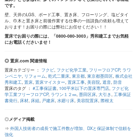
です。
壁、天井のLGS、ボード工事、置き床、フローリング、塩ビタイ
ル、巾木と置き床と前後作業する仕事の一括請負の依頼も増えて
おります！お困りの際には弊社にお任せください！！
置床でお困りの際には、「0800-080-3003」秀和建工までお気軽
にお電話くださいませ！
◎ 置床.com 関連情報
置床カテゴリー ：
フクビ
,
フクビ化学工業
,
フリーフロアCP
,
ラワ
ンベニヤ
,
リフォーム
,
乾式二重床
,
東京都
,
東京都墨田区
,
株式会社
秀和建工
,
置床
,
置床マイスター
,
置床工事
,
美容院
,
遮音
,
防音
置床のタグ ：
#工事保証書
,
100平米以下の置床専門店
,
フクビ化
学工業フリーフロアCP
,
ラワン１２㎜
,
墨田区床
,
大引き
,
工事保証
書発行
,
床材
,
床組
,
戸建床
,
水廻り床
,
美容院置床
,
際根太
◎
メディア掲載
⇒
外国人技術者の成長で施工件数が増加、DXと保証体制で信頼を
強化