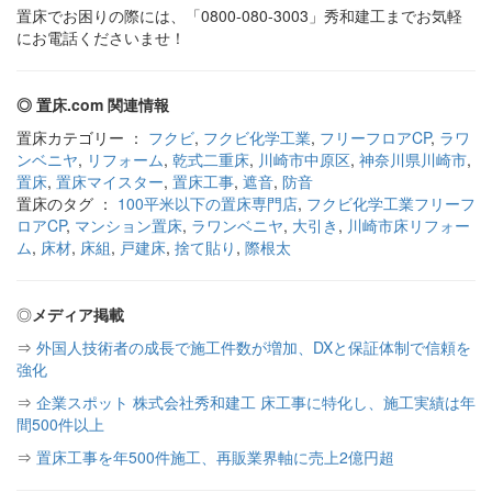
置床でお困りの際には、「0800-080-3003」秀和建工までお気軽
にお電話くださいませ！
◎ 置床.com 関連情報
置床カテゴリー ：
フクビ
,
フクビ化学工業
,
フリーフロアCP
,
ラワ
ンベニヤ
,
リフォーム
,
乾式二重床
,
川崎市中原区
,
神奈川県川崎市
,
置床
,
置床マイスター
,
置床工事
,
遮音
,
防音
置床のタグ ：
100平米以下の置床専門店
,
フクビ化学工業フリーフ
ロアCP
,
マンション置床
,
ラワンベニヤ
,
大引き
,
川崎市床リフォー
ム
,
床材
,
床組
,
戸建床
,
捨て貼り
,
際根太
◎
メディア掲載
⇒
外国人技術者の成長で施工件数が増加、DXと保証体制で信頼を
強化
⇒
企業スポット 株式会社秀和建工 床工事に特化し、施工実績は年
間500件以上
⇒
置床工事を年500件施工、再販業界軸に売上2億円超