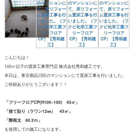
こんにちは！
100㎡以下の置床工事専門店 株式会社秀和建工です。
本日は、東京都品川区のマンションにて置床工事を行いました。
ご依頼ありがとうございます！！
「フリーフロアCP(H10
0~150) 43
㎡」
「捨て貼り（ラワン12㎜） 43㎡」
「際根太 60.2ｍ」
を使用しての施工になります。