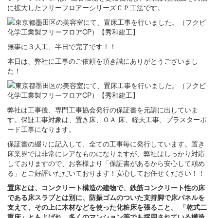
に拡大したフリーフロアーシリーズＣＰ工法です。
無事に３人工、半日で完了です！！
本日は、弊社に工事のご依頼を頂き誠にありがとうございまし
た！
弊社は工事後、専門工事協会発行の保証書を元請に出していま
す。保証工事対象は、置き床、ＯＡ 床、軽天工事、プラスターボ
ード工事になります。
保証書の綴りに記入して、全ての工事毎に発行しています。置き
床業界では非常にレアなものになりますが、弊社はしっかり対応
しておりますので、お客様より「保証書があるから安心して頼め
る」とご好評いただいております！安心してお任せください！！
置床とは、コンクリート構造の建物で、鉄筋コンクリート性の床
である床スラブとは別に、防振ゴムのついた支持脚で床パネルを
支えて、その上に木材などを使った化粧床を張ること。 「乾式二
重床」ともよばれ、多くのマンション等でも採用されている構造