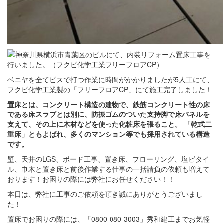
ベニヤを全てビスで打つ作業に時間がかかりましたが5人工にて、
フクビ化学工業製の「フリーフロアCP」にて施工完了しました！
置床とは、コンクリート構造の建物で、鉄筋コンクリート性の床
である床スラブとは別に、防振ゴムのついた支持脚で床パネルを
支えて、その上に木材などを使った化粧床を張ること。 「乾式二
重床」ともよばれ、多くのマンション等でも採用されている構造
です。
壁、天井のLGS、ボード工事、置き床、フローリング、塩ビタイ
ル、巾木と置き床と前後作業する仕事の一括請負の依頼も増えて
おります！お困りの際には弊社にお任せください！！
本日は、弊社に工事のご依頼を頂き誠にありがとうございまし
た！
置床でお困りの際には、「0800-080-3003」秀和建工までお気軽