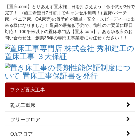
【置床.com】とりあえず置床施工日を押さえよう！仮予約が2分で
完了！！(施工希望日7日前までキャンセル無料！) 置床(パーチ
床、ベニア床、OA床等)の仮予約が簡単・安全・スピーディーに出
来る様になりました！ 驚異の最短仮予約で、御社のご要望に即日
対応！ 100平米以下の置床専門店【置床.com】。あらゆる床のお
問い合わせは、創業35年の専門工事業者にお任せください！！
フクビ置床工事
乾式二重床
フリーフロア―
OAフロア